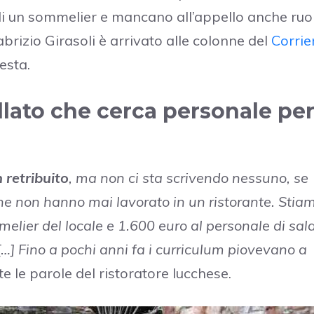
 di un sommelier e mancano all’appello anche ruol
brizio Girasoli è arrivato alle colonne del
Corrie
esta.
llato che cerca personale pe
 retribuito
, ma non ci sta scrivendo nessuno, se
e non hanno mai lavorato in un ristorante. Stia
elier del locale e 1.600 euro al personale di sala
] Fino a pochi anni fa i curriculum piovevano a
e le parole del ristoratore lucchese.