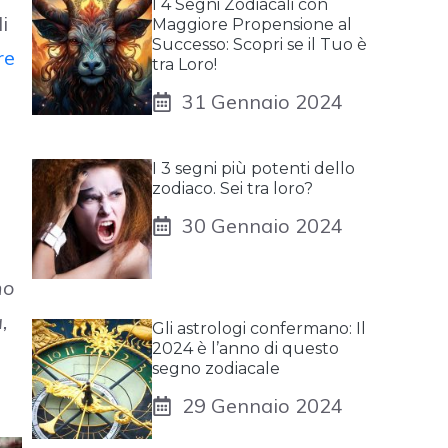
I 4 Segni Zodiacali con
i
Maggiore Propensione al
Successo: Scopri se il Tuo è
re
tra Loro!
31 Gennaio 2024
r
I 3 segni più potenti dello
zodiaco. Sei tra loro?
30 Gennaio 2024
mo
,
Gli astrologi confermano: Il
2024 è l’anno di questo
segno zodiacale
29 Gennaio 2024