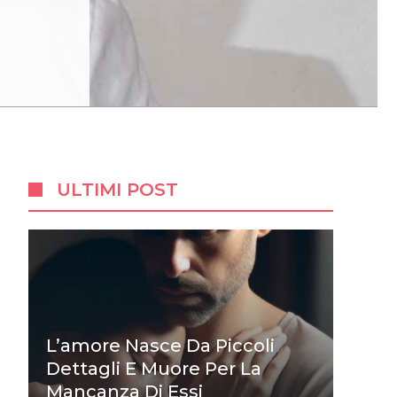
ULTIMI POST
L’amore Nasce Da Piccoli
Dettagli E Muore Per La
Mancanza Di Essi