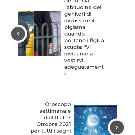
denuncia
l’abitudine dei
genitori di
indossare il
pigiama
quando
portano i figli a
scuola: “Vi
invitiamo a
vestirvi
adeguatament
e”
Oroscopo
settimanale
dall’11 al 17
Ottobre 2021
per tutti i segni