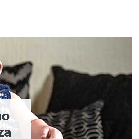
uo
za