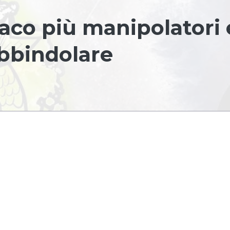
iaco più manipolatori 
 abbindolare