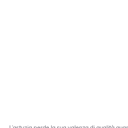
L’astuzia perde la sua valenza di qualità qu