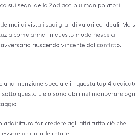
nco sui segni dello Zodiaco più manipolatori.
e mai di vista i suoi grandi valori ed ideali. Ma 
tuzia come arma. In questo modo riesce a
 avversario riuscendo vincente dal conflitto.
ce una menzione speciale in questa top 4 dedicat
ti sotto questo cielo sono abili nel manovrare ogn
taggio.
ddirittura far credere agli altri tutto ciò che
i essere un grande retore.