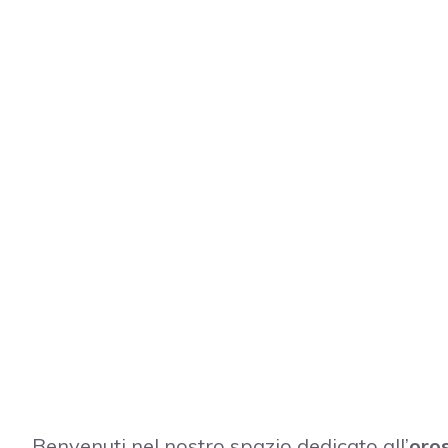
Benvenuti nel nostro spazio dedicato all’
oros