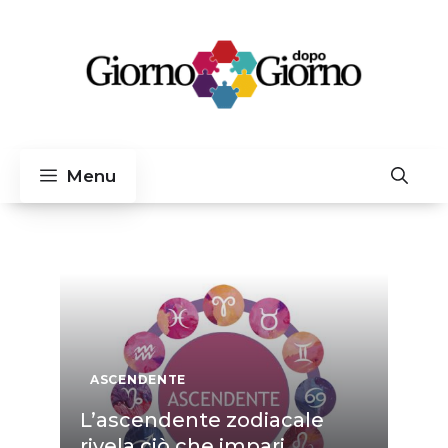
Vai
al
contenuto
Menu
ASCENDENTE
L’ascendente zodiacale
rivela ciò che impari