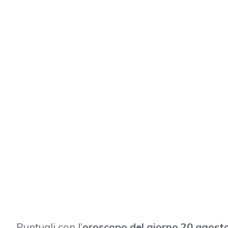
Puntuali con l’
oroscopo del giorno 20 agost