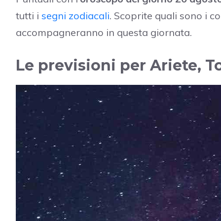
tutti i
segni zodiacali
. Scoprite quali sono i co
accompagneranno in questa giornata.
Le previsioni per Ariete, T