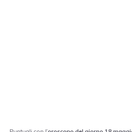
Puntuali con l’
oroscopo del giorno 18 magg