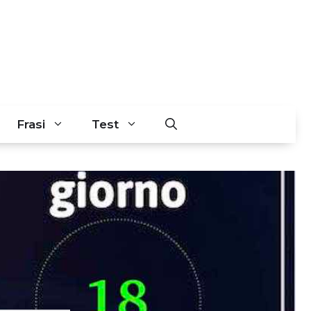
Frasi
Test