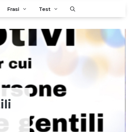
Frasi
Test
li