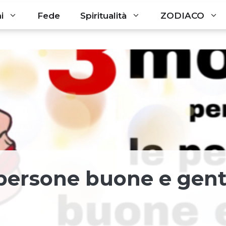
i
Fede
Spiritualità
ZODIACO
 persone buone e genti