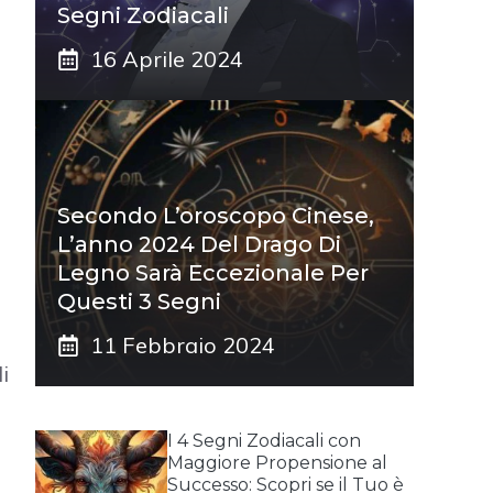
Segni Zodiacali
16 Aprile 2024
Secondo L’oroscopo Cinese,
L’anno 2024 Del Drago Di
Legno Sarà Eccezionale Per
Questi 3 Segni
11 Febbraio 2024
i
I 4 Segni Zodiacali con
Maggiore Propensione al
e
Successo: Scopri se il Tuo è