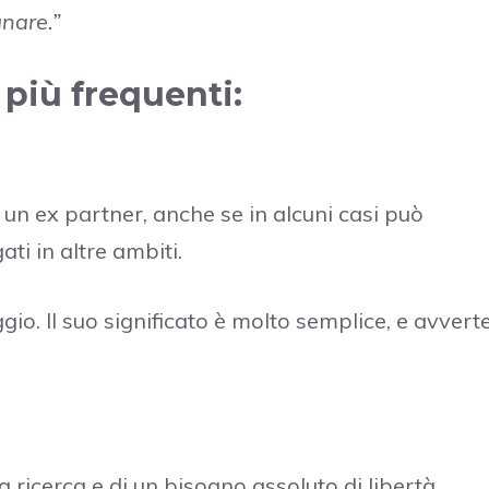
gnare.”
0 più frequenti:
un ex partner, anche se in alcuni casi può
ti in altre ambiti.
io. Il suo significato è molto semplice, e avvert
na ricerca e di un bisogno assoluto di libertà.