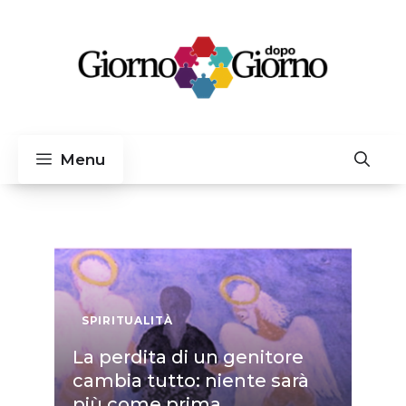
Vai
al
contenuto
Menu
SPIRITUALITÀ
La perdita di un genitore
cambia tutto: niente sarà
più come prima