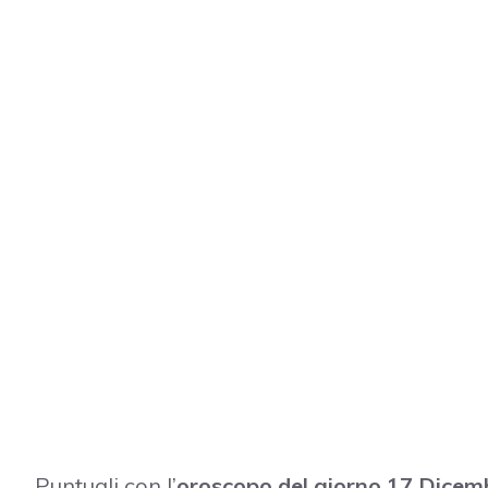
Puntuali con l’
oroscopo del giorno 17 Dicem