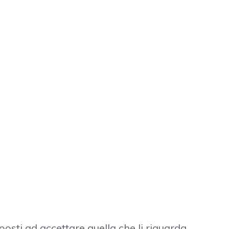
posti ad accettare quella che li riguarda.