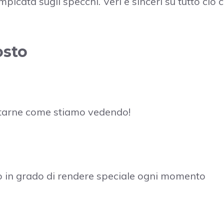
icata sugli specchi. Veri e sinceri su tutto ciò 
osto
ubitarne come stiamo vedendo!
o in grado di rendere speciale ogni momento