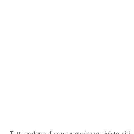
Tutti parlano di consapevolezza, riviste, siti… 