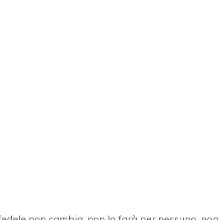
fedele non cambia, non lo farà per nessuno, non