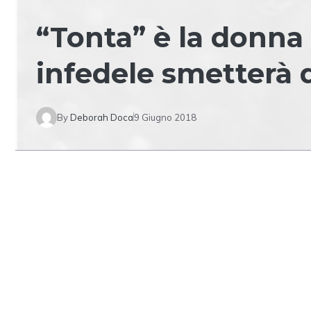
“Tonta” è la donn
infedele smetterà d
By
Deborah Doca
9 Giugno 2018